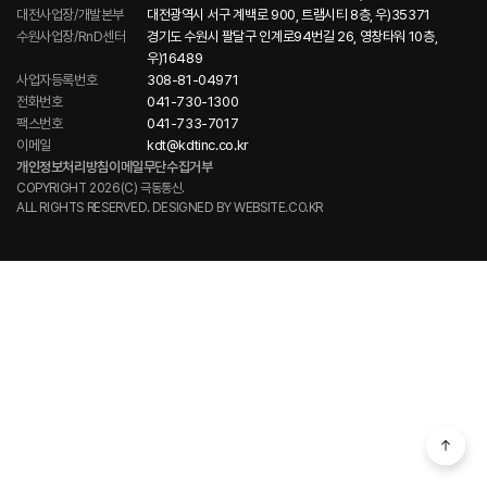
대전사업장/개발본부
대전광역시 서구 계백로 900, 트램시티 8층, 우)35371
수원사업장/RnD센터
경기도 수원시 팔달구 인계로94번길 26, 영창타워 10층,
우)16489
사업자등록번호
308-81-04971
전화번호
041-730-1300
팩스번호
041-733-7017
이메일
kdt@kdtinc.co.kr
개인정보처리방침
이메일무단수집거부
COPYRIGHT 2026(C) 극동통신.
ALL RIGHTS RESERVED. DESIGNED BY
WEBSITE.CO.KR