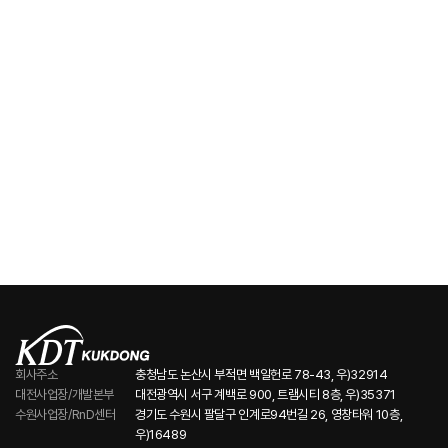
축적된 경험과 전문성을 바탕으로 고객이 요구하는 품질과 가치를
제공합니다.
기업정보
극동통신의 최신 소식과 주요 공지사항을 확인하실 수 있습니다.
회사주소
충청남도 논산시 부적면 백일헌로 78-43, 우)32914
대전사업장/개발본부
대전광역시 서구 계백로 900, 트램시티 8층, 우)35371
수원사업장/RnD센터
경기도 수원시 팔달구 인계로94번길 26, 영창타워 10층,
우)16489